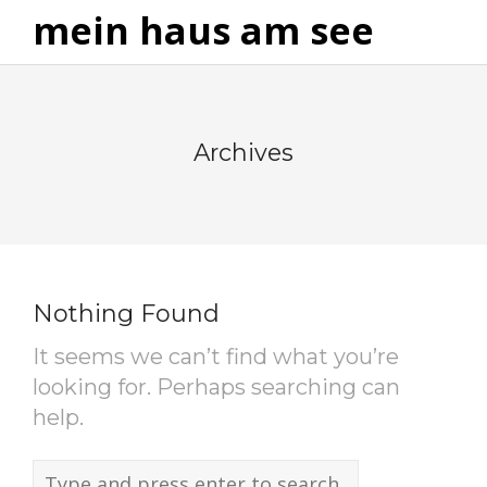
mein haus am see
Archives
Nothing Found
It seems we can’t find what you’re
looking for. Perhaps searching can
help.